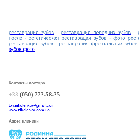
реставрация зубов
-
реставрация передних зубов
-
после
-
эстетическая реставрация зубов
-
фото рест
реставрация зубов
-
реставрация фронтальных зубов
зубов фото
Контакты доктора
+38
(050) 773-58-35
t.w.nikolenko@gmail.com
www.nikolenko.com.ua
Адрес клиники