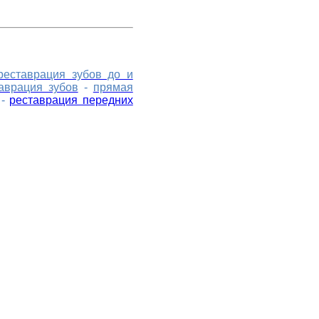
реставрация зубов до и
аврация зубов
-
прямая
-
реставрация передних