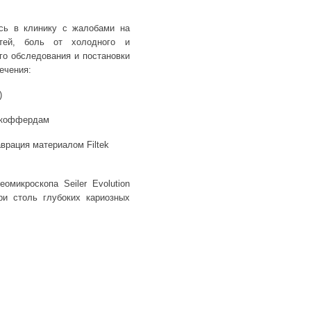
ась в клинику с жалобами на
стей, боль от холодного и
го обследования и постановки
ечения:
)
й коффердам
врация материалом Filtek
омикроскопа Seiler Evolution
ри столь глубоких кариозных