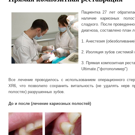
Пациентка 27 лет обратил
наличие кариозных поло
сладкого. После проведенно
диагноза, составлено план л
1. Анестезия (обезболивание
2. Изоляция зубов системо
3. Прямая композитная реста
Ultimate.("фотополимер")
Все лечение проводилось с использованием операционного стере
XR6, что позволило сохранить витальность (не удалять нерв п
полостях) разрушенных зубов.
До и после (лечение кариозных полостей)